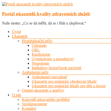
Skip
to
content
Portál ukazatelů kvality zdravotních služeb
Naše motto: „Co se dá měřit, dá se i řídit a zlepšovat.“
Menu
Úvod
Ukazatele
Hospitalizační péče
Chirurgie
ORL
Kardiologie
Gynekologie a porodnictví
Neurologie
Indikátory bezpečnosti pacientů
Ambulantní péče
Ambulantní specialisté
Ukazatele pro praktické všeobecné lékaře
Ukazatele pro praktické lékaře pro děti a dorost
Ostatní ukazatele a analýzy
O nás
Kancelář zdravotního pojištění
Spolupracujeme
Kontakty