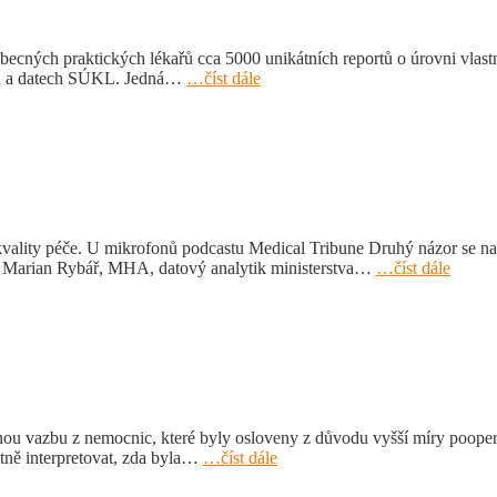
ecných praktických lékařů cca 5000 unikátních reportů o úrovni vlastní
ven a datech SÚKL. Jedná…
…číst dále
ení kvality péče. U mikrofonů podcastu Medical Tribune Druhý názor s
. Marian Rybář, MHA, datový analytik ministerstva…
…číst dále
tnou vazbu z nemocnic, které byly osloveny z důvodu vyšší míry poope
tně interpretovat, zda byla…
…číst dále