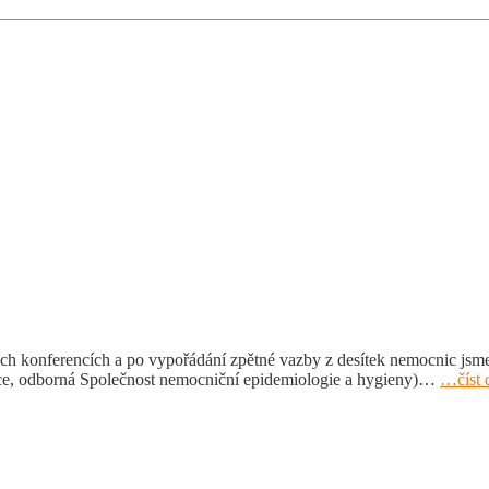
ých konferencích a po vypořádání zpětné vazby z desítek nemocnic jsm
zace, odborná Společnost nemocniční epidemiologie a hygieny)…
…číst 