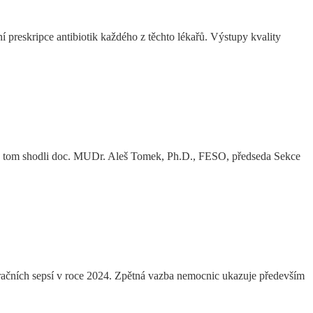
 preskripce antibiotik každého z těchto lékařů. Výstupy kvality
e na tom shodli doc. MUDr. Aleš Tomek, Ph.D., FESO, předseda Sekce
račních sepsí v roce 2024. Zpětná vazba nemocnic ukazuje především