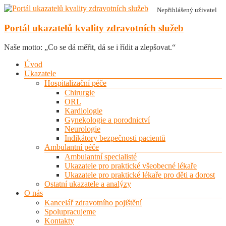
Skip
Nepřihlášený uživatel
to
content
Portál ukazatelů kvality zdravotních služeb
Naše motto: „Co se dá měřit, dá se i řídit a zlepšovat.“
Menu
Úvod
Ukazatele
Hospitalizační péče
Chirurgie
ORL
Kardiologie
Gynekologie a porodnictví
Neurologie
Indikátory bezpečnosti pacientů
Ambulantní péče
Ambulantní specialisté
Ukazatele pro praktické všeobecné lékaře
Ukazatele pro praktické lékaře pro děti a dorost
Ostatní ukazatele a analýzy
O nás
Kancelář zdravotního pojištění
Spolupracujeme
Kontakty