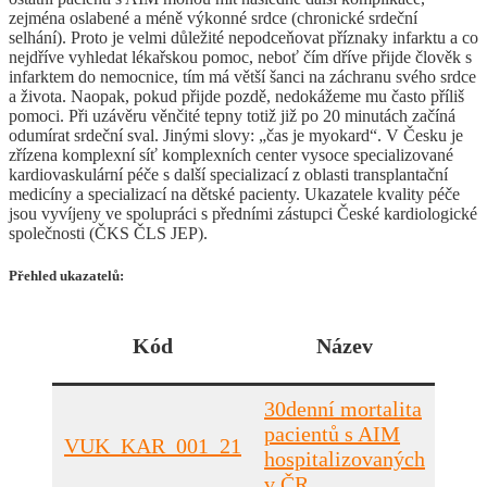
zejména oslabené a méně výkonné srdce (chronické srdeční
selhání). Proto je velmi důležité nepodceňovat příznaky infarktu a co
nejdříve vyhledat lékařskou pomoc, neboť čím dříve přijde člověk s
infarktem do nemocnice, tím má větší šanci na záchranu svého srdce
a života. Naopak, pokud přijde pozdě, nedokážeme mu často příliš
pomoci. Při uzávěru věnčité tepny totiž již po 20 minutách začíná
odumírat srdeční sval. Jinými slovy: „čas je myokard“. V Česku je
zřízena komplexní síť komplexních center vysoce specializované
kardiovaskulární péče s další specializací z oblasti transplantační
medicíny a specializací na dětské pacienty. Ukazatele kvality péče
jsou vyvíjeny ve spolupráci s předními zástupci České kardiologické
společnosti (ČKS ČLS JEP).
Přehled ukazatelů:
Sle
Kód
Název
r
30denní mortalita
pacientů s AIM
VUK_KAR_001_21
201
hospitalizovaných
v ČR