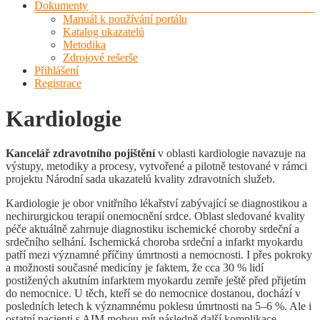
Dokumenty
Manuál k používání portálu
Katalog ukazatelů
Metodika
Zdrojové rešerše
Přihlášení
Registrace
Kardiologie
Kancelář zdravotního pojištění
v oblasti kardiologie navazuje na
výstupy, metodiky a procesy, vytvořené a pilotně testované v rámci
projektu Národní sada ukazatelů kvality zdravotních služeb.
Kardiologie je obor vnitřního lékařství zabývající se diagnostikou a
nechirurgickou terapií onemocnění srdce. Oblast sledované kvality
péče aktuálně zahrnuje diagnostiku ischemické choroby srdeční a
srdečního selhání. Ischemická choroba srdeční a infarkt myokardu
patří mezi významné příčiny úmrtnosti a nemocnosti. I přes pokroky
a možnosti současné medicíny je faktem, že cca 30 % lidí
postižených akutním infarktem myokardu zemře ještě před přijetím
do nemocnice. U těch, kteří se do nemocnice dostanou, dochází v
posledních letech k významnému poklesu úmrtnosti na 5–6 %. Ale i
ostatní pacienti s AIM mohou mít následně další komplikace,