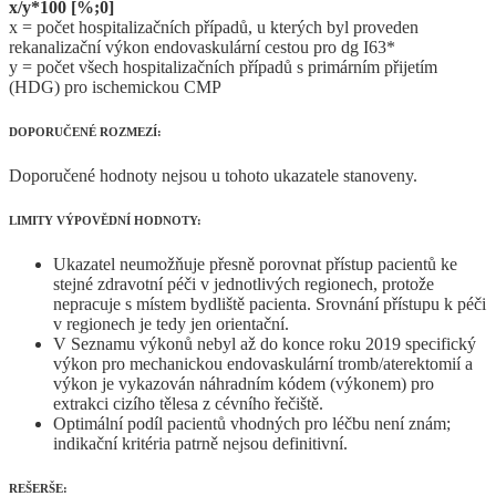
x/y*100 [%;0]
x = počet hospitalizačních případů, u kterých byl proveden
rekanalizační výkon endovaskulární cestou pro dg I63*
y = počet všech hospitalizačních případů s primárním přijetím
(HDG) pro ischemickou CMP
DOPORUČENÉ ROZMEZÍ:
Doporučené hodnoty nejsou u tohoto ukazatele stanoveny.
LIMITY VÝPOVĚDNÍ HODNOTY:
Ukazatel neumožňuje přesně porovnat přístup pacientů ke
stejné zdravotní péči v jednotlivých regionech, protože
nepracuje s místem bydliště pacienta. Srovnání přístupu k péči
v regionech je tedy jen orientační.
V Seznamu výkonů nebyl až do konce roku 2019 specifický
výkon pro mechanickou endovaskulární tromb/aterektomií a
výkon je vykazován náhradním kódem (výkonem) pro
extrakci cizího tělesa z cévního řečiště.
Optimální podíl pacientů vhodných pro léčbu není znám;
indikační kritéria patrně nejsou definitivní.
REŠERŠE: