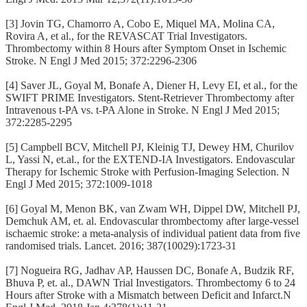
[3] Jovin TG, Chamorro A, Cobo E, Miquel MA, Molina CA,
Rovira A, et al., for the REVASCAT Trial Investigators.
Thrombectomy within 8 Hours after Symptom Onset in Ischemic
Stroke. N Engl J Med 2015; 372:2296-2306
[4] Saver JL, Goyal M, Bonafe A, Diener H, Levy EI, et al., for the
SWIFT PRIME Investigators. Stent-Retriever Thrombectomy after
Intravenous t-PA vs. t-PA Alone in Stroke. N Engl J Med 2015;
372:2285-2295
[5] Campbell BCV, Mitchell PJ, Kleinig TJ, Dewey HM, Churilov
L, Yassi N, et.al., for the EXTEND-IA Investigators. Endovascular
Therapy for Ischemic Stroke with Perfusion-Imaging Selection. N
Engl J Med 2015; 372:1009-1018
[6] Goyal M, Menon BK, van Zwam WH, Dippel DW, Mitchell PJ,
Demchuk AM, et. al. Endovascular thrombectomy after large-vessel
ischaemic stroke: a meta-analysis of individual patient data from five
randomised trials. Lancet. 2016; 387(10029):1723-31
[7] Nogueira RG, Jadhav AP, Haussen DC, Bonafe A, Budzik RF,
Bhuva P, et. al., DAWN Trial Investigators. Thrombectomy 6 to 24
Hours after Stroke with a Mismatch between Deficit and Infarct.N