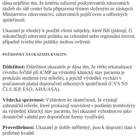
dána nepřímo tím, že kritéria zařazení poskytovatelů zdravotních
služeb do sítě center byla připravena týmem složeným ze zástupců
Ministerstva zdravotnictví, zdravotních pojišťoven a odborných
společností.
Ukazatel je vhodný k použití všemi subjekty, které řídí (plánují, či
uskutečňují) zdravotní politiku na celostátní nebo regionální úrovni,
případně tvorbu této politiky mohou ovlivnit.
POŽADAVKY NA UKAZATEL KVALITY:
Důležitost:
Důležitost ukazatele je dána tím, že efekt rekanalizace
cévního řečiště při iCMP na výsledný klinický stav pacienta je
prokázán studiemi (viz rešerše), z jejichž výsledků vychází v
současnosti platná doporučení odborných společností (CVS NS
ČLS JEP, ESO, AHA/ASA).
Vědecká správnost:
Vzhledem ke skutečnosti, že existují
zahraniční rešerše, které prokazují souvislost s podáním trombolýzy
na výsledný klinický stav pacienta, byl ukazatel vyhodnocen jako
dostatečně validní pro doporučené formy využívání.
Proveditelnost:
Ukazatel je dobře měřitelný, jsou k dispozici data v
potřebné kvalitě.