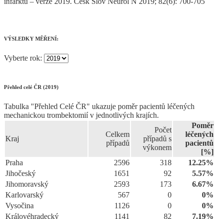
infarktu – verze 2019. Cesk Slov Neurol N 2019; 82(6): 700-705
VÝSLEDKY MĚŘENÍ:
Vyberte rok:
Přehled celé ČR (2019)
Tabulka "Přehled Celé ČR" ukazuje poměr pacientů léčených
mechanickou trombektomií v jednotlivých krajích.
Poměr
Počet
Celkem
léčených
Kraj
případů s
případů
pacientů
výkonem
[%]
Praha
2596
318
12.25%
Jihočeský
1651
92
5.57%
Jihomoravský
2593
173
6.67%
Karlovarský
567
0
0%
Vysočina
1126
0
0%
Královéhradecký
1141
82
7.19%