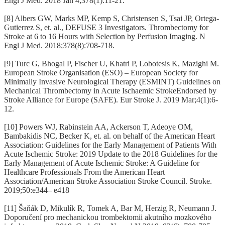
Engl J Med. 2018 Jan 4;378(1):11-21.
[8] Albers GW, Marks MP, Kemp S, Christensen S, Tsai JP, Ortega-
Gutierrez S, et. al., DEFUSE 3 Investigators. Thrombectomy for
Stroke at 6 to 16 Hours with Selection by Perfusion Imaging. N
Engl J Med. 2018;378(8):708-718.
[9] Turc G, Bhogal P, Fischer U, Khatri P, Lobotesis K, Mazighi M.
European Stroke Organisation (ESO) – European Society for
Minimally Invasive Neurological Therapy (ESMINT) Guidelines on
Mechanical Thrombectomy in Acute Ischaemic StrokeEndorsed by
Stroke Alliance for Europe (SAFE). Eur Stroke J. 2019 Mar;4(1):6-
12.
[10] Powers WJ, Rabinstein AA, Ackerson T, Adeoye OM,
Bambakidis NC, Becker K, et. al. on behalf of the American Heart
Association: Guidelines for the Early Management of Patients With
Acute Ischemic Stroke: 2019 Update to the 2018 Guidelines for the
Early Management of Acute Ischemic Stroke: A Guideline for
Healthcare Professionals From the American Heart
Association/American Stroke Association Stroke Council. Stroke.
2019;50:e344– e418
[11] Šaňák D, Mikulík R, Tomek A, Bar M, Herzig R, Neumann J.
Doporučení pro mechanickou trombektomii akutního mozkového