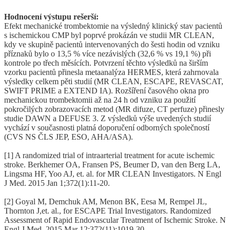
Hodnocení výstupu rešerší:
Efekt mechanické trombektomie na výsledný klinický stav pacientů
s ischemickou CMP byl poprvé prokázán ve studii MR CLEAN,
kdy ve skupině pacientů intervenovaných do šesti hodin od vzniku
příznaků bylo o 13,5 % více nezávislých (32,6 % vs 19,1 %) při
kontrole po třech měsících. Potvrzení těchto výsledků na širším
vzorku pacientů přinesla metaanalýza HERMES, která zahrnovala
výsledky celkem pěti studií (MR CLEAN, ESCAPE, REVASCAT,
SWIFT PRIME a EXTEND IA). Rozšíření časového okna pro
mechanickou trombektomii až na 24 h od vzniku za použití
pokročilých zobrazovacích metod (MR difuze, CT perfuze) přinesly
studie DAWN a DEFUSE 3. Z výsledků výše uvedených studií
vychází v současnosti platná doporučení odborných společností
(CVS NS ČLS JEP, ESO, AHA/ASA).
[1] A randomized trial of intraarterial treatment for acute ischemic
stroke. Berkhemer OA, Fransen PS, Beumer D, van den Berg LA,
Lingsma HF, Yoo AJ, et. al. for MR CLEAN Investigators. N Engl
J Med. 2015 Jan 1;372(1):11-20.
[2] Goyal M, Demchuk AM, Menon BK, Eesa M, Rempel JL,
Thornton J,et. al., for ESCAPE Trial Investigators. Randomized
Assessment of Rapid Endovascular Treatment of Ischemic Stroke. N
Engl J Med. 2015 Mar 12;372(11):1019-30