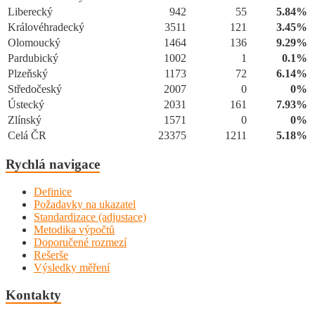
Liberecký
942
55
5.84%
Královéhradecký
3511
121
3.45%
Olomoucký
1464
136
9.29%
Pardubický
1002
1
0.1%
Plzeňský
1173
72
6.14%
Středočeský
2007
0
0%
Ústecký
2031
161
7.93%
Zlínský
1571
0
0%
Celá ČR
23375
1211
5.18%
Rychlá navigace
Definice
Požadavky na ukazatel
Standardizace (adjustace)
Metodika výpočtů
Doporučené rozmezí
Rešerše
Výsledky měření
Kontakty