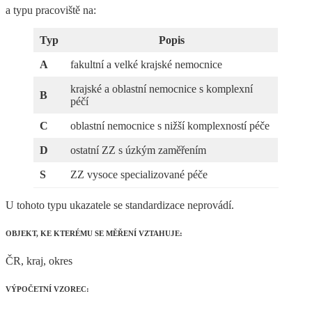
a typu pracoviště na:
Typ
Popis
A
fakultní a velké krajské nemocnice
krajské a oblastní nemocnice s komplexní
B
péčí
C
oblastní nemocnice s nižší komplexností péče
D
ostatní ZZ s úzkým zaměřením
S
ZZ vysoce specializované péče
U tohoto typu ukazatele se standardizace neprovádí.
OBJEKT, KE KTERÉMU SE MĚŘENÍ VZTAHUJE:
ČR, kraj, okres
VÝPOČETNÍ VZOREC: