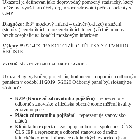
Ukazatel je definován jako doprovodný pomocný statistický, který
může být využit pro účely organizace zdravotní péče o pacienty s
CMP.
Diagnóza:
I63* mozkový infarkt – uzávěr (okluze) a zúžení
(stenóza) cerebrálních a precerebrálních tepen (včetně truncus
brachiocephalicus) končící mozkovým infarktem.
Výkon:
89321-EXTRAKCE CIZÍHO TĚLESA Z CÉVNÍHO
ŘEČIŠTĚ
VYTVOŘENÍ / REVIZE / AKTUALIZACE UKAZATELE:
Ukazatel byl vytvořen, projednán, hodnocen a doporučen odborným
panelem v období 11/2019–5/2020.Odborný panel byl složený ze
zástupců:
KZP (Kancelář zdravotního pojištění)
– reprezentuje
odborné stanovisko z hlediska obecné teorie měření kvality
zdravotní péče
Plátců zdravotního pojištění
– reprezentuje stanovisko
plátců
Klinického experta
– zastupuje odbornou společnost ČNS
ČLS JEP a reprezentuje odborné stanovisko daného
klinického oboru. Informace o klinických expertech jsou