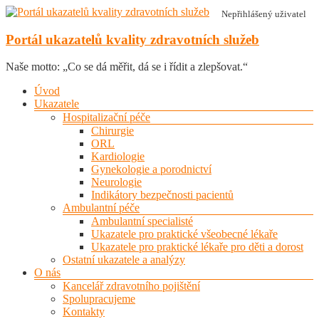
Skip
Nepřihlášený uživatel
to
content
Portál ukazatelů kvality zdravotních služeb
Naše motto: „Co se dá měřit, dá se i řídit a zlepšovat.“
Menu
Úvod
Ukazatele
Hospitalizační péče
Chirurgie
ORL
Kardiologie
Gynekologie a porodnictví
Neurologie
Indikátory bezpečnosti pacientů
Ambulantní péče
Ambulantní specialisté
Ukazatele pro praktické všeobecné lékaře
Ukazatele pro praktické lékaře pro děti a dorost
Ostatní ukazatele a analýzy
O nás
Kancelář zdravotního pojištění
Spolupracujeme
Kontakty