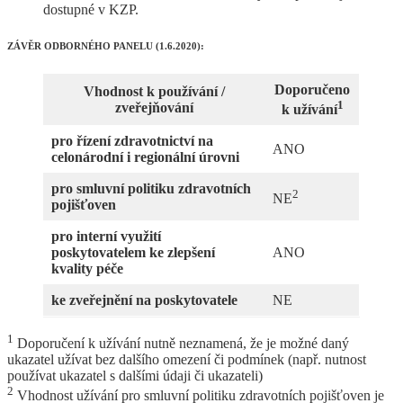
dostupné v KZP.
ZÁVĚR ODBORNÉHO PANELU (1.6.2020):
Doporučeno
Vhodnost k používání /
1
zveřejňování
k užívání
pro řízení zdravotnictví na
ANO
celonárodní i regionální úrovni
pro smluvní politiku zdravotních
2
NE
pojišťoven
pro interní využití
poskytovatelem ke zlepšení
ANO
kvality péče
ke zveřejnění na poskytovatele
NE
1
Doporučení k užívání nutně neznamená, že je možné daný
ukazatel užívat bez dalšího omezení či podmínek (např. nutnost
používat ukazatel s dalšími údaji či ukazateli)
2
Vhodnost užívání pro smluvní politiku zdravotních pojišťoven je