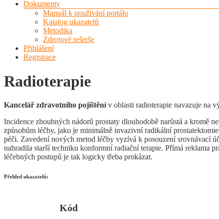
Dokumenty
Manuál k používání portálu
Katalog ukazatelů
Metodika
Zdrojové rešerše
Přihlášení
Registrace
Radioterapie
Kancelář zdravotního pojištění
v oblasti radioterapie navazuje na v
Incidence zhoubných nádorů prostaty dlouhodobě narůstá a kromě ne
způsobům léčby, jako je minimálně invazivní radikální prostatektomie,
péči. Zavedení nových metod léčby vyzívá k posouzení srovnávací účin
nahradila starší techniku konformní radiační terapie. Přímá reklama
léčebných postupů je tak logicky třeba prokázat.
Přehled ukazatelů:
Kód