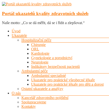
Skip
to
content
Portál ukazatelů kvality zdravotních služeb
Naše motto: „Co se dá měřit, dá se i řídit a zlepšovat.“
Menu
Úvod
Ukazatele
Hospitalizační péče
Chirurgie
ORL
Kardiologie
Gynekologie a porodnictví
Neurologie
Indikátory bezpečnosti pacientů
Ambulantní péče
Ambulantní specialisté
Ukazatele pro praktické všeobecné lékaře
Ukazatele pro praktické lékaře pro děti a dorost
Ostatní ukazatele a analýzy
O nás
Kancelář zdravotního pojištění
Spolupracujeme
Kontakty