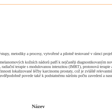
ýstupy, metodiky a procesy, vytvořené a pilotně testované v rámci proj
melanomových kožních nádorů patří k nejčastěji diagnostikovaným no
 radiační terapie s modulovanou intenzitou (IMRT), protonová terapie a 
nosti lokalizované léčby karcinomu prostaty, což je zvláště relevantní 
 pravděpodobně povede také k podstatnému nárůstu počtu zavedení a nas
Název